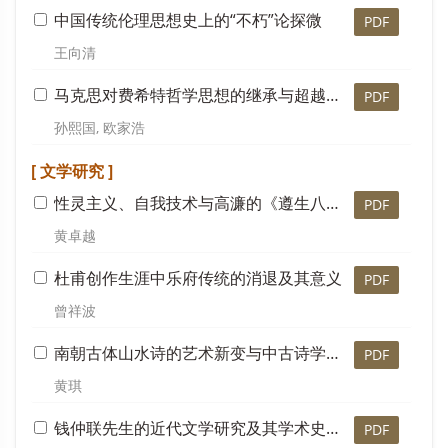
中国传统伦理思想史上的“不朽”论探微
PDF
王向清
马克思对费希特哲学思想的继承与超越—— 以《1844年经济学哲学手稿》为例
PDF
孙熙国, 欧家浩
[ 文学研究 ]
性灵主义、自我技术与高濂的《遵生八笺》
PDF
黄卓越
杜甫创作生涯中乐府传统的消退及其意义
PDF
曾祥波
南朝古体山水诗的艺术新变与中古诗学传统的转型
PDF
黄琪
钱仲联先生的近代文学研究及其学术史意义
PDF