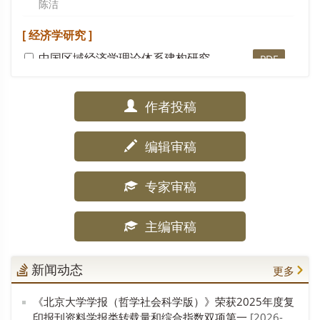
陈洁
[ 经济学研究 ]
中国区域经济学理论体系建构研究
PDF
李国平, 何皛彦
作者投稿
世界一流企业建设的多维比较与实践方略
PDF
范保群, 荣宇浩
编辑审稿
[ 政治学研究 ]
专家审稿
从霸权稳定到加权共治:全球卫生公共产品的加总分析
PDF
薛澜, 孙天舒
主编审稿
社会矛盾纠纷化解的整体智治建构
PDF
毛佩瑾
新闻动态
更多
[ 全国高校文科学报概览 ]
《北京大学学报（哲学社会科学版）》荣获2025年度复
印报刊资料学报类转载量和综合指数双项第一
[2026-
《复旦学报》发表徐建委《口述在书写和文献复制中的作用》等(6 篇)