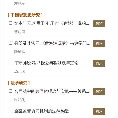
左鹏军
[ 中国思想史研究 ]
文本与天道:孟子“孔子作《春秋》”说的知识与思想
PDF
曹建国
身份及其认同:《伊洛渊源录》与道学门户的构建
PDF
陆敏珍
半守师说:程尹授受与程颐晚年定论
PDF
汤元宋
[ 法学研究 ]
合同法中的共同体理念与实践——关系契约理论的法教义学转换
PDF
谢鸿飞
金融监管协同机制的法律构造
PDF