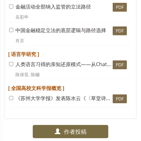
金融活动全部纳入监管的立法路径
PDF
岳彩申
中国金融稳定立法的底层逻辑与路径选择
PDF
肖京
[ 语言学研究 ]
人类语言习得的亲知还原模式——从ChatGPT的言知还原模式说起
PDF
陈保亚, 陈樾
[ 全国高校文科学报概览 ]
《苏州大学学报》发表陈水云《〈草堂诗余〉在明代的改编重刊与词学阐释》等（12篇）
PDF
作者投稿