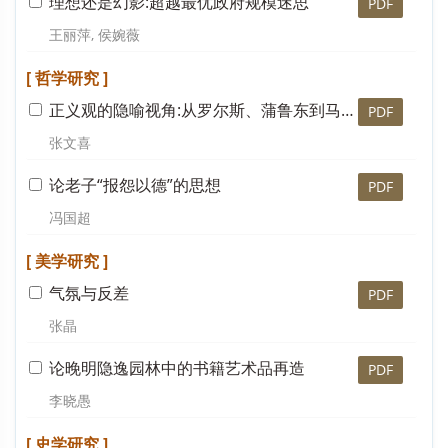
理想还是幻影:超越最优政府规模迷思
PDF
王丽萍, 侯婉薇
[ 哲学研究 ]
正义观的隐喻视角:从罗尔斯、蒲鲁东到马克思
PDF
张文喜
论老子“报怨以德”的思想
PDF
冯国超
[ 美学研究 ]
气氛与反差
PDF
张晶
论晚明隐逸园林中的书籍艺术品再造
PDF
李晓愚
[ 史学研究 ]