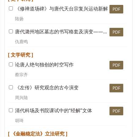
《修禅道场碑》与唐代天台宗复兴运动新解
PDF
陆扬
唐代潞州地区墓志的书写格套及演变——兼谈作为移民史史料的误区
PDF
仇鹿鸣
[ 文学研究 ]
论唐人绝句独创的时空写作
PDF
蔡宗齐
《左传》研究观念的古今演变
PDF
周兴陆
清代科场及书院课试中的“经解”文体
PDF
胡琦
[ 《金融稳定法》立法研究 ]