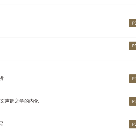
P
P
析
P
诗文声调之学的内化
P
写
P