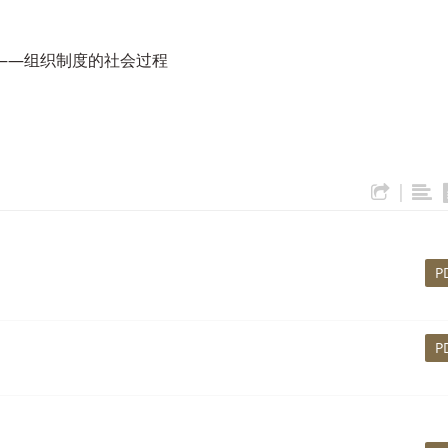
)——组织制度的社会过程
|
P
P