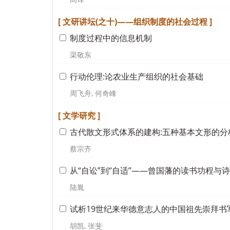
[ 文研讲坛(之十)——组织制度的社会过程 ]
制度过程中的信息机制
渠敬东
行动伦理:论农业生产组织的社会基础
周飞舟, 何奇峰
[ 文学研究 ]
古代散文形式体系的建构:五种基本文形的分
蔡宗齐
从“自讼”到“自适”——曾国藩的读书功程与
陆胤
试析19世纪来华德意志人的中国祖先崇拜书
胡凯, 张斐