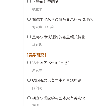
《墨辩》中的物
杨立华
鲍德里亚缘何误解马克思的劳动理论
何云峰, 王绍梁
黑格尔承认理论的布兰顿式转化
杨兴凤
[ 美学研究 ]
说中国艺术中的“古意”
朱良志
德国观念论美学中的直观理论
陈剑澜
胡塞尔现象学与艺术家审美意识
高译