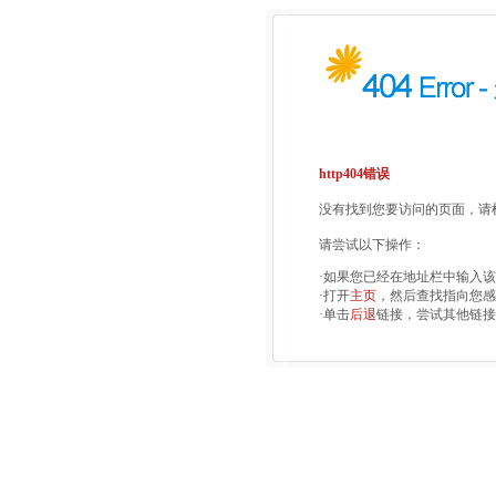
http404错误
没有找到您要访问的页面，请检
请尝试以下操作：
·如果您已经在地址栏中输入
·打开
主页
，然后查找指向您感
·单击
后退
链接，尝试其他链接